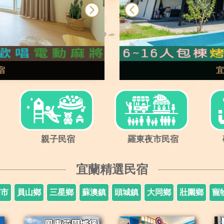
next
prev
宿
宜
親子民宿
羅東夜市民宿
宜蘭精選民宿
蘭市
員山鄉
三星鄉
蘇澳鎮
頭城鎮
大同鄉
壯圍鄉
寵