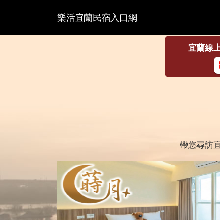
樂活宜蘭民宿入口網
宜蘭線
帶您尋訪