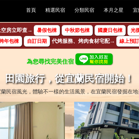
首頁
精選民宿
分類民宿
本月之星
宜
上空房立即查
暑假包棟
中秋節包棟
國慶日包棟
光
代烤服務、烤肉食材宅配
跨年包棟
自訂日期
線上預
為您尋找完美住宿
田園旅行，從宜蘭民宿開始！
宜蘭民宿風光，體驗不一樣的生活風景，在宜蘭民宿發掘在地