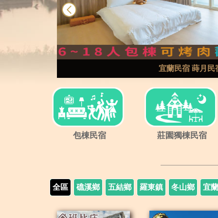
prev
宜蘭民宿 蒔月民
包棟民宿
莊園獨棟民宿
全區
礁溪鄉
五結鄉
羅東鎮
冬山鄉
宜