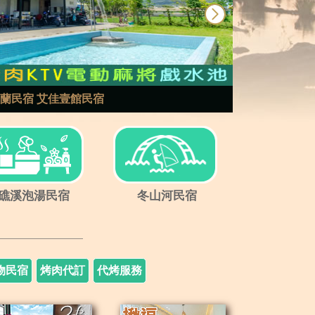
next
蘭民宿 艾佳壹館民宿
礁溪泡湯民宿
冬山河民宿
物民宿
烤肉代訂
代烤服務